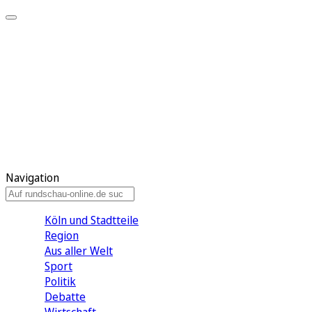
Meine KR
Meine Artikel
Meine Region
Meine Newsletter
Gewinnspiele
Mein Rundschau PLUS
Mein E-Paper
Navigation
Köln und Stadtteile
Region
Aus aller Welt
Sport
Politik
Debatte