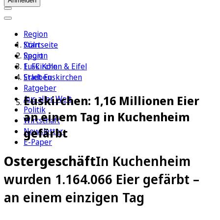
Anmelden
Region
Köln
Startseite
Sport
Region
1. FC Köln
Euskirchen & Eifel
Erleben
Stadt Euskirchen
Ratgeber
Euskirchen: 1,16 Millionen Eier
Aus aller Welt
Politik
an einem Tag in Kuchenheim
Wirtschaft
gefärbt
Newsletter
E-Paper
Ostergeschäft
In Kuchenheim
wurden 1.164.066 Eier gefärbt –
an einem einzigen Tag