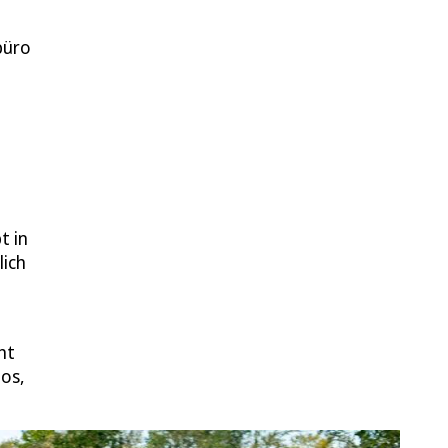
büro
t in
lich
ht
os,