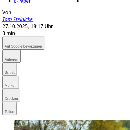
E-Paper
Von
Tom Steinicke
27.10.2025, 18:17 Uhr
3 min
Auf Google bevorzugen
Anhören
Schrift
Merken
Drucken
Teilen