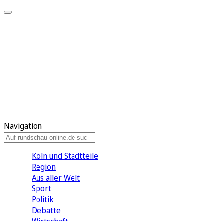
Meine KR
Meine Artikel
Meine Region
Meine Newsletter
Gewinnspiele
Mein Rundschau PLUS
Mein E-Paper
Navigation
Köln und Stadtteile
Region
Aus aller Welt
Sport
Politik
Debatte