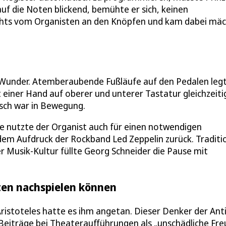
f die Noten blickend, bemühte er sich, keinen
rechts vom Organisten an den Knöpfen und kam dabei mäc
n Wunder. Atemberaubende Fußläufe auf den Pedalen leg
t einer Hand auf oberer und unterer Tastatur gleichzeiti
sch war in Bewegung.
ie nutzte der Organist auch für einen notwendigen
dem Aufdruck der Rockband Led Zeppelin zurück. Traditio
r Musik-Kultur füllte Georg Schneider die Pause mit
en nachspielen können
ristoteles hatte es ihm angetan. Dieser Denker der Ant
Beiträge bei Theateraufführungen als „unschädliche Fre