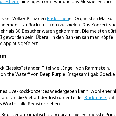
üllesheim
hineingeströmt war und das Musizieren zum
siker Volker Prinz den
Euskirchen
er Organisten Markus
gements zu Rockklassikern zu spielen. Das Konzert stie
 Mehr als 80 Besucher waren gekommen. Die meisten dür
oß geworden sein. Überall in den Bänken sah man Köpfe
m Applaus gefeiert.
amm
Classics“ standen Titel wie „Engel“ von Rammstein,
e on the Water“ von Deep Purple. Insgesamt gab Goecke 
ines Live-Rockkonzertes wiedergeben kann. Wohl eher ni
 an. Um die Vielfalt der Instrumente der
Rockmusik
auf 
 Wortes alle Register ziehen.
gt, Register automatisch zu programmieren, musste Prinz