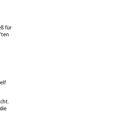
ß für
ften
elf
cht.
die