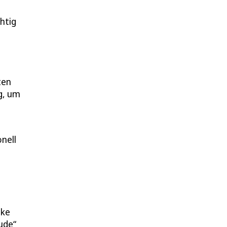
htig
ten
g, um
nell
ike
ude“