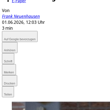
E-Paper
Von
Frank Neuenhausen
01.06.2026, 12:03 Uhr
3 min
Auf Google bevorzugen
Anhören
Schrift
Merken
Drucken
Teilen