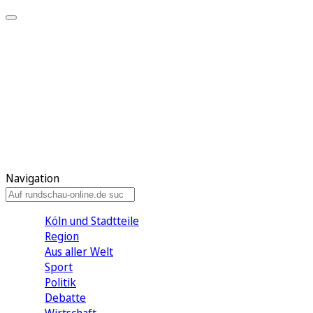
Meine KR
Meine Artikel
Meine Region
Meine Newsletter
Gewinnspiele
Mein Rundschau PLUS
Mein E-Paper
Navigation
Köln und Stadtteile
Region
Aus aller Welt
Sport
Politik
Debatte