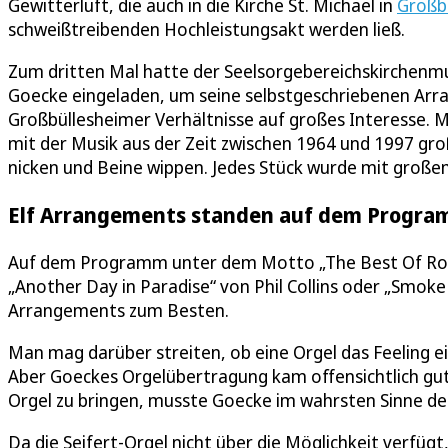
Gewitterluft, die auch in die Kirche St. Michael in
Großb
schweißtreibenden Hochleistungsakt werden ließ.
Zum dritten Mal hatte der Seelsorgebereichskirchenmu
Goecke eingeladen, um seine selbstgeschriebenen Arran
Großbüllesheimer Verhältnisse auf großes Interesse.
mit der Musik aus der Zeit zwischen 1964 und 1997 gr
nicken und Beine wippen. Jedes Stück wurde mit große
Elf Arrangements standen auf dem Progr
Auf dem Programm unter dem Motto „The Best Of Rock 
„Another Day in Paradise“ von Phil Collins oder „Smok
Arrangements zum Besten.
Man mag darüber streiten, ob eine Orgel das Feeling e
Aber Goeckes Orgelübertragung kam offensichtlich gut
Orgel zu bringen, musste Goecke im wahrsten Sinne des
Da die Seifert-Orgel nicht über die Möglichkeit verfü