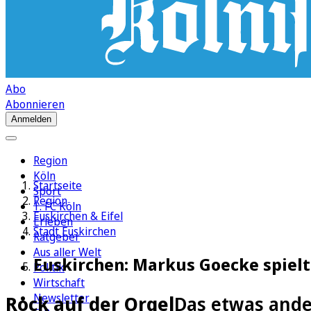
Abo
Abonnieren
Anmelden
Region
Köln
Startseite
Sport
Region
1. FC Köln
Euskirchen & Eifel
Erleben
Stadt Euskirchen
Ratgeber
Aus aller Welt
Euskirchen: Markus Goecke spielt
Politik
Wirtschaft
Newsletter
Rock auf der Orgel
Das etwas ande