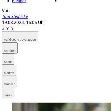
E-Paper
Von
Tom Steinicke
19.08.2023, 16:06 Uhr
3 min
Auf Google bevorzugen
Anhören
Schrift
Merken
Drucken
Teilen