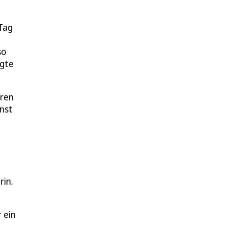
Tag
so
igte
oren
nst
rin.
 ein