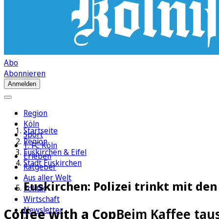
Abo
Abonnieren
Anmelden
Region
Köln
Startseite
Sport
Region
1. FC Köln
Euskirchen & Eifel
Erleben
Stadt Euskirchen
Ratgeber
Aus aller Welt
Euskirchen: Polizei trinkt mit de
Politik
Wirtschaft
Newsletter
Coffee with a Cop
Beim Kaffee taus