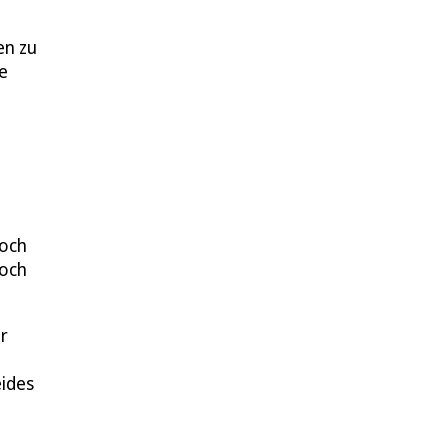
en zu
e
doch
noch
r
eides