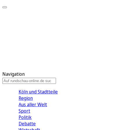
Meine KR
Meine Artikel
Meine Region
Meine Newsletter
Gewinnspiele
Mein Rundschau PLUS
Mein E-Paper
Navigation
Köln und Stadtteile
Region
Aus aller Welt
Sport
Politik
Debatte