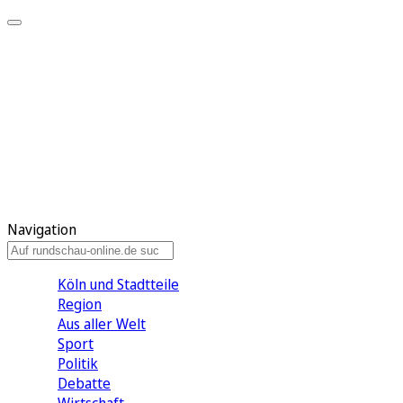
Meine KR
Meine Artikel
Meine Region
Meine Newsletter
Gewinnspiele
Mein Rundschau PLUS
Mein E-Paper
Navigation
Köln und Stadtteile
Region
Aus aller Welt
Sport
Politik
Debatte