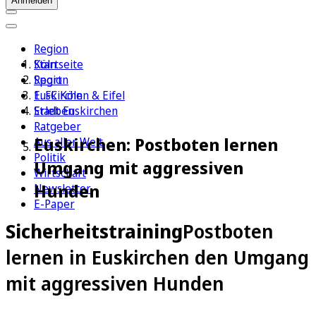
Anmelden
Region
Köln
Startseite
Sport
Region
1. FC Köln
Euskirchen & Eifel
Erleben
Stadt Euskirchen
Ratgeber
Euskirchen: Postboten lernen
Aus aller Welt
Politik
Umgang mit aggressiven
Wirtschaft
Hunden
Newsletter
E-Paper
Sicherheitstraining
Postboten
lernen in Euskirchen den Umgang
mit aggressiven Hunden