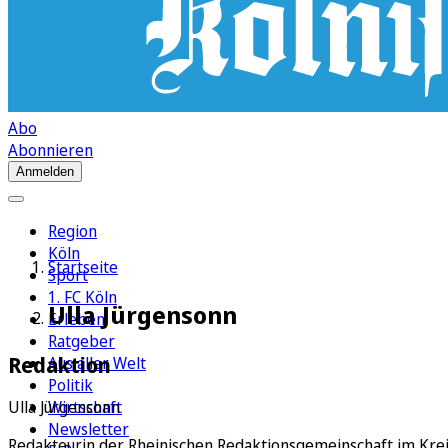
Abo
Abonnieren
Anmelden
Region
Köln
Startseite
Sport
1. FC Köln
Ulla Jürgensonn
Erleben
Ratgeber
Redaktion
Aus aller Welt
Politik
Wirtschaft
Ulla Jürgensonn
Newsletter
Redakteurin der Rheinischen Redaktionsgemeinschaft im Kreis