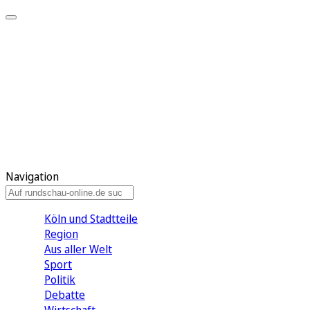
Meine KR
Meine Artikel
Meine Region
Meine Newsletter
Gewinnspiele
Mein Rundschau PLUS
Mein E-Paper
Navigation
Köln und Stadtteile
Region
Aus aller Welt
Sport
Politik
Debatte