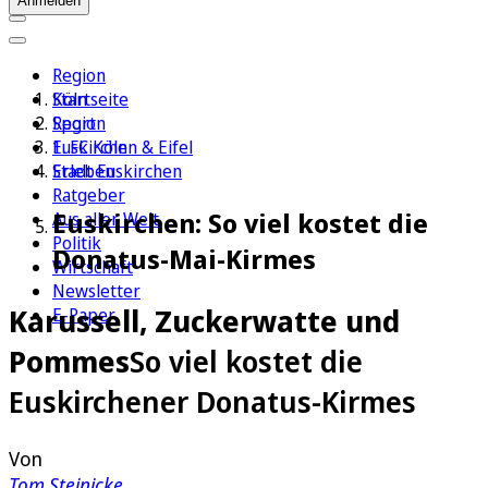
Anmelden
Region
Köln
Startseite
Sport
Region
1. FC Köln
Euskirchen & Eifel
Erleben
Stadt Euskirchen
Ratgeber
Euskirchen: So viel kostet die
Aus aller Welt
Politik
Donatus-Mai-Kirmes
Wirtschaft
Newsletter
Karussell, Zuckerwatte und
E-Paper
Pommes
So viel kostet die
Euskirchener Donatus-Kirmes
Von
Tom Steinicke