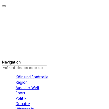
Meine KR
Meine Artikel
Meine Region
Meine Newsletter
Gewinnspiele
Mein Rundschau PLUS
Mein E-Paper
Navigation
Köln und Stadtteile
Region
Aus aller Welt
Sport
Politik
Debatte