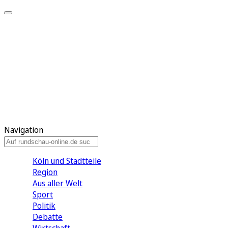
Meine KR
Meine Artikel
Meine Region
Meine Newsletter
Gewinnspiele
Mein Rundschau PLUS
Mein E-Paper
Navigation
Köln und Stadtteile
Region
Aus aller Welt
Sport
Politik
Debatte