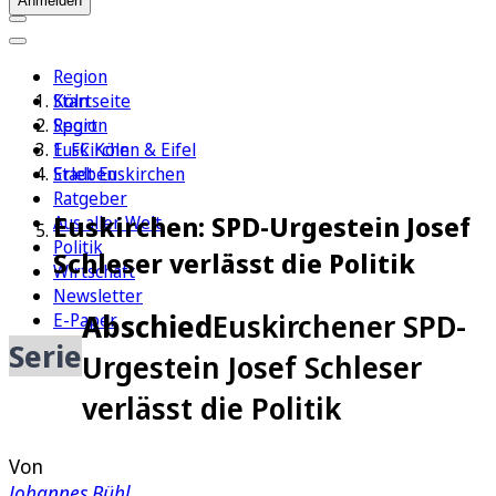
Anmelden
Region
Köln
Startseite
Sport
Region
1. FC Köln
Euskirchen & Eifel
Erleben
Stadt Euskirchen
Ratgeber
Euskirchen: SPD-Urgestein Josef
Aus aller Welt
Politik
Schleser verlässt die Politik
Wirtschaft
Newsletter
Abschied
Euskirchener SPD-
E-Paper
Serie
Urgestein Josef Schleser
verlässt die Politik
Von
Johannes Bühl