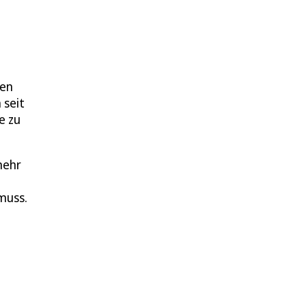
hen
 seit
e zu
mehr
muss.