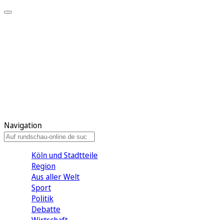
Meine KR
Meine Artikel
Meine Region
Meine Newsletter
Gewinnspiele
Mein Rundschau PLUS
Mein E-Paper
Navigation
Köln und Stadtteile
Region
Aus aller Welt
Sport
Politik
Debatte