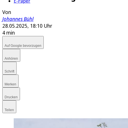
E-Paper
Von
Johannes Bühl
28.05.2025, 18:10 Uhr
4 min
Auf Google bevorzugen
Anhören
Schrift
Merken
Drucken
Teilen