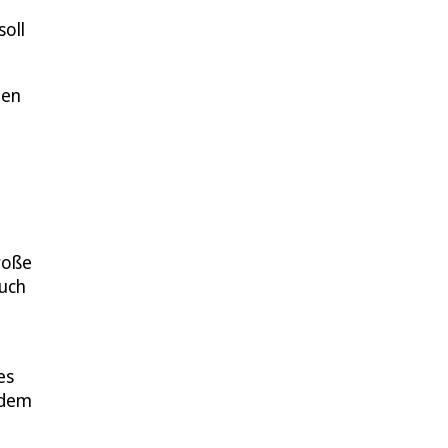
soll
len
roße
auch
es
 dem