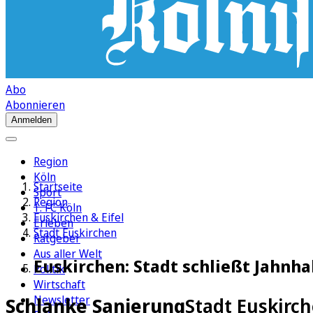
Abo
Abonnieren
Anmelden
Region
Köln
Startseite
Sport
Region
1. FC Köln
Euskirchen & Eifel
Erleben
Stadt Euskirchen
Ratgeber
Aus aller Welt
Euskirchen: Stadt schließt Jahnha
Politik
Wirtschaft
Newsletter
Schlanke Sanierung
Stadt Euskirch