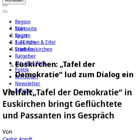
Anmelden
Region
Köln
Startseite
Sport
Region
1. FC Köln
Euskirchen & Eifel
Erleben
Stadt Euskirchen
Ratgeber
Euskirchen: „Tafel der
Aus aller Welt
Politik
Demokratie“ lud zum Dialog ein
Wirtschaft
Newsletter
Vielfalt
„Tafel der Demokratie“ in
E-Paper
Euskirchen bringt Geflüchtete
und Passanten ins Gespräch
Von
Cedric Arndt