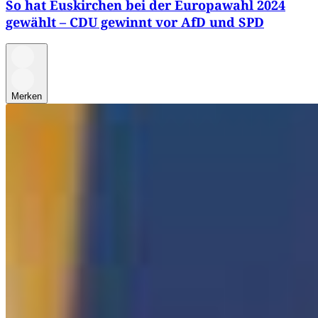
So hat Euskirchen bei der Europawahl 2024
gewählt – CDU gewinnt vor AfD und SPD
Merken