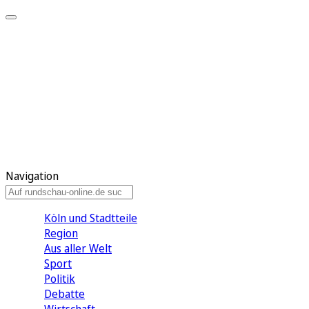
Meine KR
Meine Artikel
Meine Region
Meine Newsletter
Gewinnspiele
Mein Rundschau PLUS
Mein E-Paper
Navigation
Köln und Stadtteile
Region
Aus aller Welt
Sport
Politik
Debatte