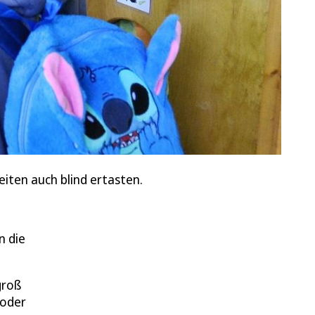
iten auch blind ertasten.
n die
groß
 oder