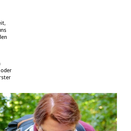
it,
uns
len
n
 oder
rster