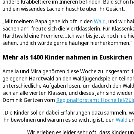
andere Krabbeltiere im Inneren befinden. Bald schon h
und ein wissendes Lächeln huschte über ihr Gesicht.
„Mit meinem Papa gehe ich oft in den
Wald
, und wir h
Sachen an“, freute sich die Viertklässlerin. Für Klass
Hardtwald eine Premiere. „Ich war bis jetzt noch nie hie
sehen, und ich würde gerne häufiger hierherkommen.“
Mehr als 1400 Kinder nahmen in Euskirchen 
Amelia und Mira gehörten diese Woche zu insgesamt 14
gelegenen Hardtwald an den Waldjugendspielen teilna
unterschiedliche Aufgaben lösen, um dadurch den Wal
sich an alle vierten Klassen, und dieses Jahr sind wied
Dominik Gertzen vom
Regionalforstamt Hocheifel/Zül
„Die Kinder sollen dabei Erfahrungen dazu sammeln, wa
ihn bewohnen und warum es so wichtig ist, den
Wald
un
Wir erleben es leider sehr oft, dass Kinder 