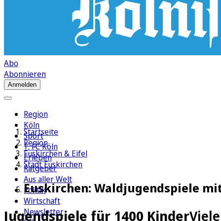
Abo
Abonnieren
Anmelden
Region
Köln
Startseite
Sport
Region
1. FC Köln
Euskirchen & Eifel
Erleben
Stadt Euskirchen
Ratgeber
Aus aller Welt
Euskirchen: Waldjugendspiele mit
Politik
Wirtschaft
Newsletter
Jugendspiele für 1400 Kinder
Viel