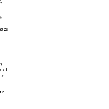
t,
e
as zu
n
htet
rte
ere