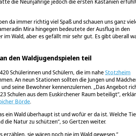
atte die Neunjährige jedoch die ersten Kastanien erfühl
aben da immer richtig viel Spaß und schauen uns ganz viel
enkameradin Mira hingegen bedeutete der Ausflug in den
r im Wald, aber es gefällt mir sehr gut. Es gibt überall w
an den Waldjugendspielen teil
20 Schülerinnen und Schülern, die im nahe
Stotzheim
hmen. An neun Stationen sollten die Jungen und Mädche
d und seine Bewohner kennenzulernen. „Das Angebot ric
er 23 Schulen aus dem Euskirchener Raum beteiligt“, erklä
picher Börde
.
s ein Wald überhaupt ist und wofür er da ist. Welche Ti
d die Natur zu schützen“, so Gertzen weiter.
uns erzählen, sie wären noch nie im Wald gewesen.