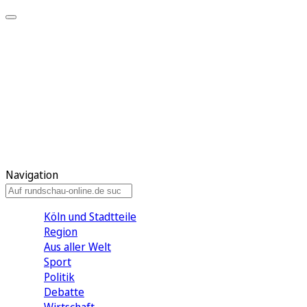
Meine KR
Meine Artikel
Meine Region
Meine Newsletter
Gewinnspiele
Mein Rundschau PLUS
Mein E-Paper
Navigation
Köln und Stadtteile
Region
Aus aller Welt
Sport
Politik
Debatte