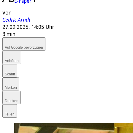
E-Paper
Von
Cedric Arndt
27.09.2025, 14:05 Uhr
3 min
Auf Google bevorzugen
Anhören
Schrift
Merken
Drucken
Teilen