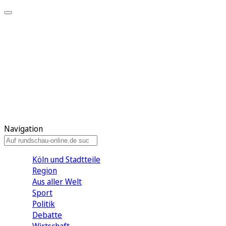
Meine KR
Meine Artikel
Meine Region
Meine Newsletter
Gewinnspiele
Mein Rundschau PLUS
Mein E-Paper
Navigation
Köln und Stadtteile
Region
Aus aller Welt
Sport
Politik
Debatte