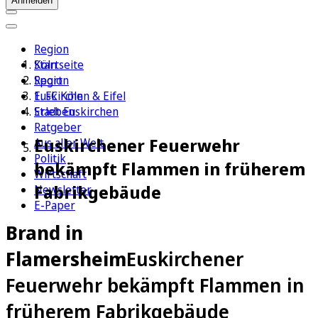
Anmelden
Region
Köln
Startseite
Sport
Region
1. FC Köln
Euskirchen & Eifel
Erleben
Stadt Euskirchen
Ratgeber
Euskirchener Feuerwehr
Aus aller Welt
Politik
bekämpft Flammen in früherem
Wirtschaft
Fabrikgebäude
Newsletter
E-Paper
Brand in
Flamersheim
Euskirchener
Feuerwehr bekämpft Flammen in
früherem Fabrikgebäude