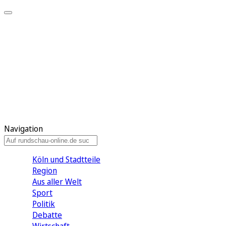
Meine KR
Meine Artikel
Meine Region
Meine Newsletter
Gewinnspiele
Mein Rundschau PLUS
Mein E-Paper
Navigation
Köln und Stadtteile
Region
Aus aller Welt
Sport
Politik
Debatte