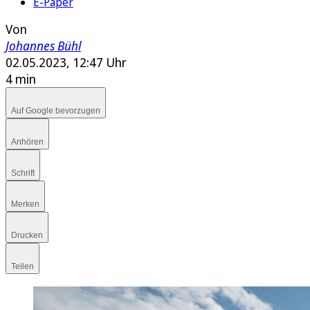
E-Paper
Von
Johannes Bühl
02.05.2023, 12:47 Uhr
4 min
Auf Google bevorzugen
Anhören
Schrift
Merken
Drucken
Teilen