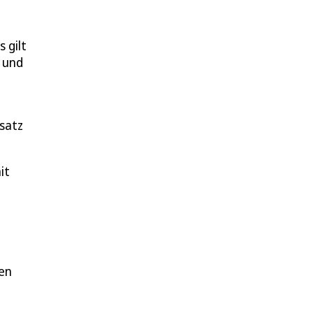
s gilt
 und
t
satz
it
ien