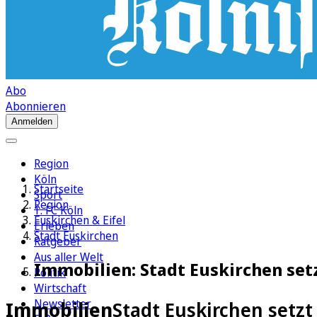
Abo
Abonnieren
Anmelden
Region
Köln
Startseite
Sport
Region
1. FC Köln
Euskirchen & Eifel
Erleben
Stadt Euskirchen
Ratgeber
Aus aller Welt
Immobilien: Stadt Euskirchen se
Politik
Wirtschaft
Newsletter
Immobilien
Stadt Euskirchen setz