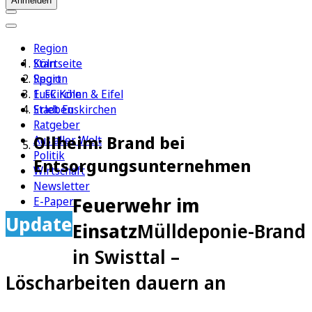
Anmelden
Region
Köln
Startseite
Sport
Region
1. FC Köln
Euskirchen & Eifel
Erleben
Stadt Euskirchen
Ratgeber
Ollheim: Brand bei
Aus aller Welt
Politik
Entsorgungsunternehmen
Wirtschaft
Newsletter
Feuerwehr im
E-Paper
Update
Einsatz
Mülldeponie-Brand
in Swisttal –
Löscharbeiten dauern an