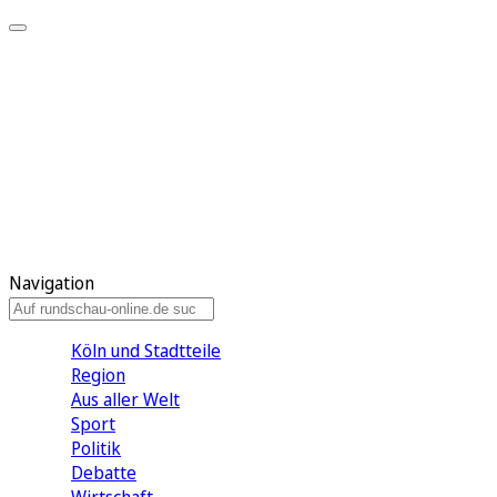
Meine KR
Meine Artikel
Meine Region
Meine Newsletter
Gewinnspiele
Mein Rundschau PLUS
Mein E-Paper
Navigation
Köln und Stadtteile
Region
Aus aller Welt
Sport
Politik
Debatte