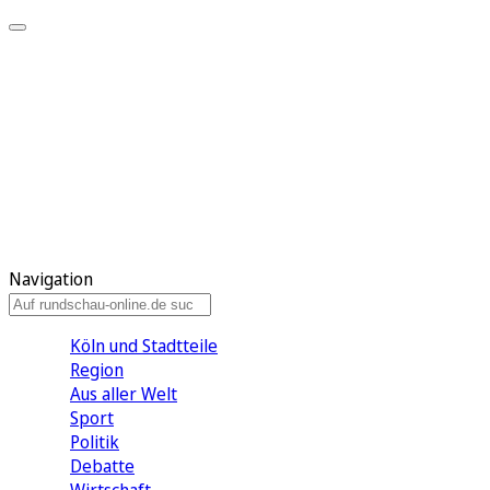
Meine KR
Meine Artikel
Meine Region
Meine Newsletter
Gewinnspiele
Mein Rundschau PLUS
Mein E-Paper
Navigation
Köln und Stadtteile
Region
Aus aller Welt
Sport
Politik
Debatte