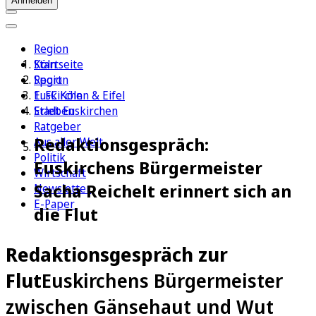
Anmelden
Region
Köln
Startseite
Sport
Region
1. FC Köln
Euskirchen & Eifel
Erleben
Stadt Euskirchen
Ratgeber
Redaktionsgespräch:
Aus aller Welt
Politik
Euskirchens Bürgermeister
Wirtschaft
Sacha Reichelt erinnert sich an
Newsletter
E-Paper
die Flut
Redaktionsgespräch zur
Flut
Euskirchens Bürgermeister
zwischen Gänsehaut und Wut