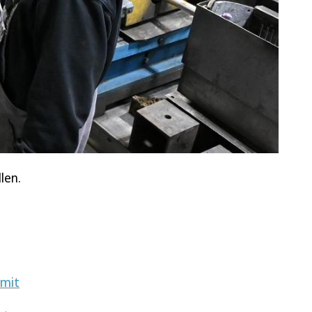
len.
 mit