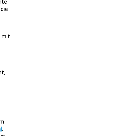
hte
 die
h mit
ht,
im
l
.