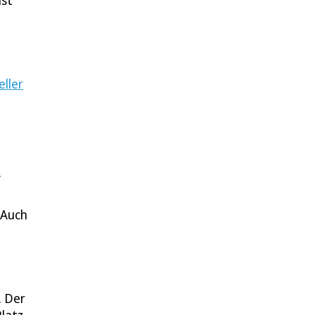
ist
ller
f
 Auch
. Der