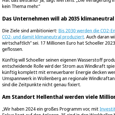
Hat das Bestand? Ja, sagt Mertens: „Die Verlagerung 
kein Thema mehr.“
Das Unternehmen will ab 2035 klimaneutral
Die Ziele sind ambitioniert:
Bis 2030 werden die CO2-Em
CO2- und damit klimaneutral produziert
. Auch daran wi
wirtschaftlich“ sei. 17 Millionen Euro hat Schoeller 2023 
geflossen.
Künftig will Schoeller seinen eigenen Wasserstoff pro
entscheidende Rolle wird der Strom aus Windkraft spiel
künftig komplett mit erneuerbarer Energie decken werd
Umspannwerk in Wollenberg an regionale Windkraftanlag
sind die Zeitpunkte nicht genau fixiert.
Am Standort Hellenthal werden viele Millio
„Wir haben 2024 ein großes Programm vor, mit
Investi