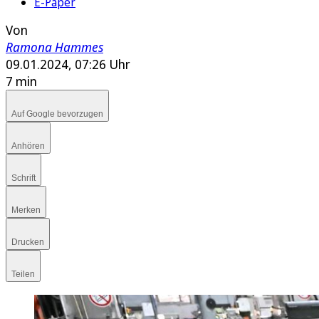
E-Paper
Von
Ramona Hammes
09.01.2024, 07:26 Uhr
7 min
Auf Google bevorzugen
Anhören
Schrift
Merken
Drucken
Teilen