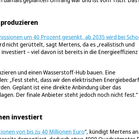
im damals geplanten Umfang war und ist vom Tisch. Das 
 produzieren
issionen um 40 Prozent gesenkt, ab 2035 wird bei Schoe
rd nicht gerüttelt, sagt Mertens, da es „realistisch und
investiert – viel davon ist bereits in die Energieeffizienz
duzieren und einen Wasserstoff-Hub bauen. Eine
en: „Fest steht, dass wir den elektrischen Energiebedar
en. Geplant ist eine direkte Anbindung über das
en. Der finale Anbieter steht jedoch noch nicht fest.“
nen investiert
tionen von bis zu 40 Millionen Euro
“, kündigt Mertens an