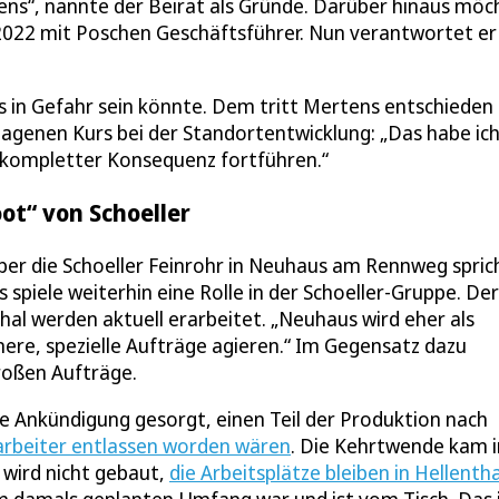
s“, nannte der Beirat als Gründe. Darüber hinaus möc
 2022 mit Poschen Geschäftsführer. Nun verantwortet er
 in Gefahr sein könnte. Dem tritt Mertens entschieden
hlagenen Kurs bei der Standortentwicklung: „Das habe ic
n kompletter Konsequenz fortführen.“
ot“ von Schoeller
ber die Schoeller Feinrohr in Neuhaus am Rennweg spric
piele weiterhin eine Rolle in der Schoeller-Gruppe. Der
al werden aktuell erarbeitet. „Neuhaus wird eher als
nere, spezielle Aufträge agieren.“ Im Gegensatz dazu
großen Aufträge.
ie Ankündigung gesorgt, einen Teil der Produktion nach
arbeiter entlassen worden wären
. Die Kehrtwende kam 
 wird nicht gebaut,
die Arbeitsplätze bleiben in Hellentha