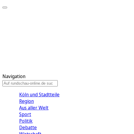
Meine KR
Meine Artikel
Meine Region
Meine Newsletter
Gewinnspiele
Mein Rundschau PLUS
Mein E-Paper
Navigation
Köln und Stadtteile
Region
Aus aller Welt
Sport
Politik
Debatte