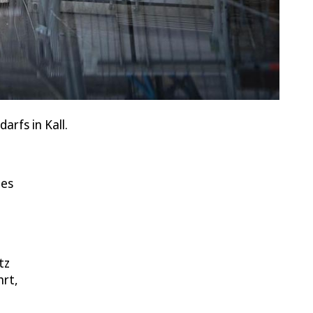
rfs in Kall.
 es
tz
hrt,