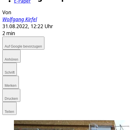
E-Paper
Von
Wolfgang Kirfel
31.08.2022, 12:22 Uhr
2 min
Auf Google bevorzugen
Anhören
Schrift
Merken
Drucken
Teilen