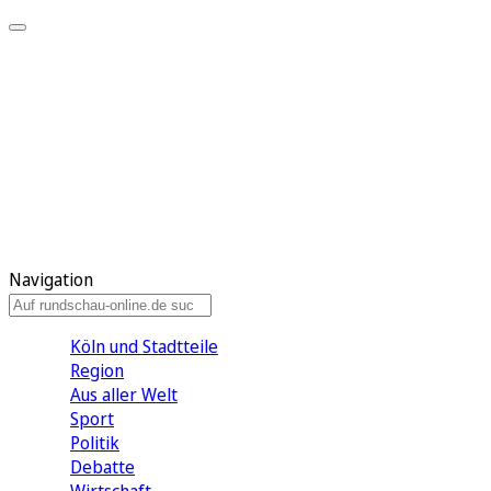
Meine KR
Meine Artikel
Meine Region
Meine Newsletter
Gewinnspiele
Mein Rundschau PLUS
Mein E-Paper
Navigation
Köln und Stadtteile
Region
Aus aller Welt
Sport
Politik
Debatte