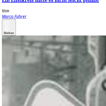
Ein Eifelkreis hätte es nicht leicht gehabt
Von
Marco Führer
Merken