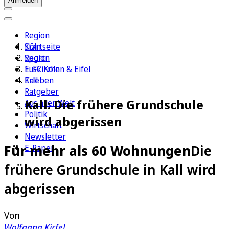
Anmelden
Region
Köln
Startseite
Sport
Region
1. FC Köln
Euskirchen & Eifel
Erleben
Kall
Ratgeber
Kall: Die frühere Grundschule
Aus aller Welt
Politik
wird abgerissen
Wirtschaft
Newsletter
Für mehr als 60 Wohnungen
Die
E-Paper
frühere Grundschule in Kall wird
abgerissen
Von
Wolfgang Kirfel