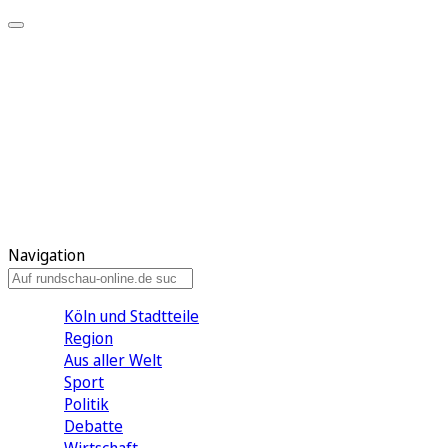
Meine KR
Meine Artikel
Meine Region
Meine Newsletter
Gewinnspiele
Mein Rundschau PLUS
Mein E-Paper
Navigation
Köln und Stadtteile
Region
Aus aller Welt
Sport
Politik
Debatte