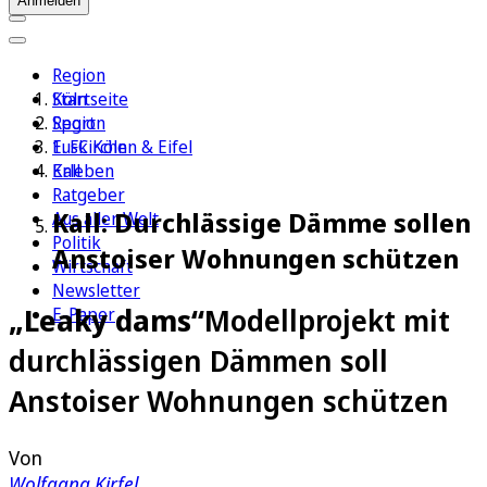
Anmelden
Region
Köln
Startseite
Sport
Region
1. FC Köln
Euskirchen & Eifel
Erleben
Kall
Ratgeber
Kall: Durchlässige Dämme sollen
Aus aller Welt
Politik
Anstoiser Wohnungen schützen
Wirtschaft
Newsletter
„Leaky dams“
Modellprojekt mit
E-Paper
durchlässigen Dämmen soll
Anstoiser Wohnungen schützen
Von
Wolfgang Kirfel