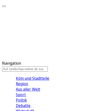
Meine KR
Meine Artikel
Meine Region
Meine Newsletter
Gewinnspiele
Mein Rundschau PLUS
Mein E-Paper
Navigation
Köln und Stadtteile
Region
Aus aller Welt
Sport
Politik
Debatte