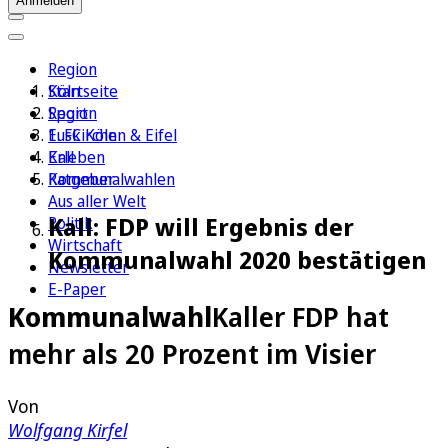
Anmelden
Region
Köln
Startseite
Sport
Region
1. FC Köln
Euskirchen & Eifel
Erleben
Kall
Ratgeber
Kommunalwahlen
Aus aller Welt
Kall: FDP will Ergebnis der
Politik
Wirtschaft
Kommunalwahl 2020 bestätigen
Newsletter
E-Paper
Kommunalwahl
Kaller FDP hat
mehr als 20 Prozent im Visier
Von
Wolfgang Kirfel