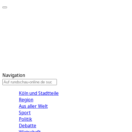
Meine KR
Meine Artikel
Meine Region
Meine Newsletter
Gewinnspiele
Mein Rundschau PLUS
Mein E-Paper
Navigation
Köln und Stadtteile
Region
Aus aller Welt
Sport
Politik
Debatte