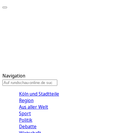
Meine KR
Meine Artikel
Meine Region
Meine Newsletter
Gewinnspiele
Mein Rundschau PLUS
Mein E-Paper
Navigation
Köln und Stadtteile
Region
Aus aller Welt
Sport
Politik
Debatte