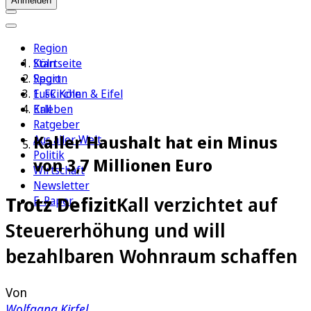
Anmelden
Region
Köln
Startseite
Sport
Region
1. FC Köln
Euskirchen & Eifel
Erleben
Kall
Ratgeber
Kaller Haushalt hat ein Minus
Aus aller Welt
Politik
von 3,7 Millionen Euro
Wirtschaft
Newsletter
Trotz Defizit
Kall verzichtet auf
E-Paper
Steuererhöhung und will
bezahlbaren Wohnraum schaffen
Von
Wolfgang Kirfel