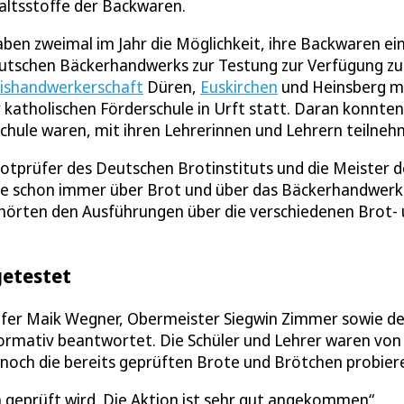
haltsstoffe der Backwaren.
aben zweimal im Jahr die Möglichkeit, ihre Backwaren e
Deutschen Bäckerhandwerks zur Testung zur Verfügung zu
ishandwerkerschaft
Düren,
Euskirchen
und Heinsberg mi
 katholischen Förderschule in Urft statt. Daran konnten 
Schule waren, mit ihren Lehrerinnen und Lehrern teilneh
otprüfer des Deutschen Brotinstituts und die Meister d
sie schon immer über Brot und über das Bäckerhandwerk
d hörten den Ausführungen über die verschiedenen Brot-
getestet
fer Maik Wegner, Obermeister Siegwin Zimmer sowie d
ormativ beantwortet. Die Schüler und Lehrer waren von
 noch die bereits geprüften Brote und Brötchen probier
n geprüft wird. Die Aktion ist sehr gut angekommen“,