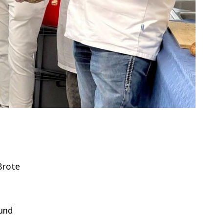
Brote
 und