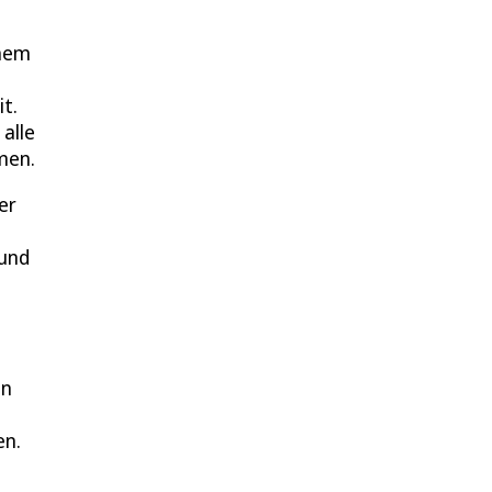
inem
t.
alle
men.
er
 und
en
en.