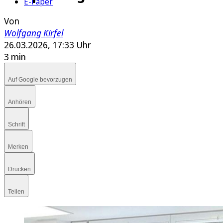
E-Paper
Von
Wolfgang Kirfel
26.03.2026, 17:33 Uhr
3 min
Auf Google bevorzugen
Anhören
Schrift
Merken
Drucken
Teilen