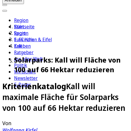
Anmelden
Region
Köln
Startseite
Sport
Region
1. FC Köln
Euskirchen & Eifel
Erleben
Kall
Ratgeber
Solarparks: Kall will Fläche von
Aus aller Welt
Politik
100 auf 66 Hektar reduzieren
Wirtschaft
Newsletter
Kriterienkatalog
Kall will
E-Paper
maximale Fläche für Solarparks
von 100 auf 66 Hektar reduzieren
Von
Wolfgang Kirfel