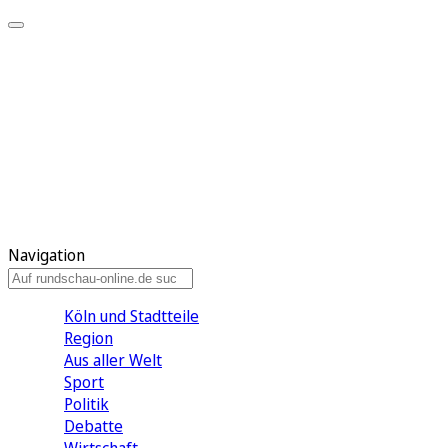
Meine KR
Meine Artikel
Meine Region
Meine Newsletter
Gewinnspiele
Mein Rundschau PLUS
Mein E-Paper
Navigation
Köln und Stadtteile
Region
Aus aller Welt
Sport
Politik
Debatte