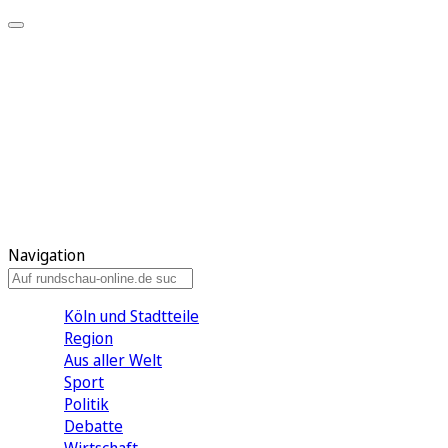
Meine KR
Meine Artikel
Meine Region
Meine Newsletter
Gewinnspiele
Mein Rundschau PLUS
Mein E-Paper
Navigation
Köln und Stadtteile
Region
Aus aller Welt
Sport
Politik
Debatte