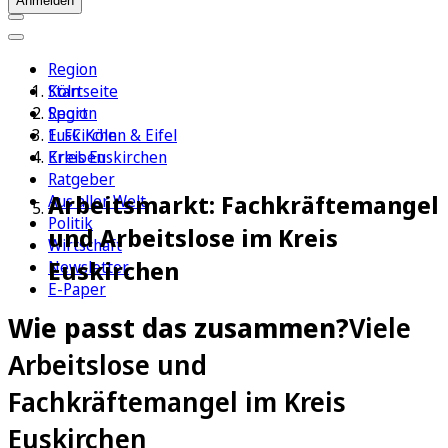
Anmelden
Region
Köln
Startseite
Sport
Region
1. FC Köln
Euskirchen & Eifel
Erleben
Kreis Euskirchen
Ratgeber
Arbeitsmarkt: Fachkräftemangel
Aus aller Welt
Politik
und Arbeitslose im Kreis
Wirtschaft
Euskirchen
Newsletter
E-Paper
Wie passt das zusammen?
Viele
Arbeitslose und
Fachkräftemangel im Kreis
Euskirchen