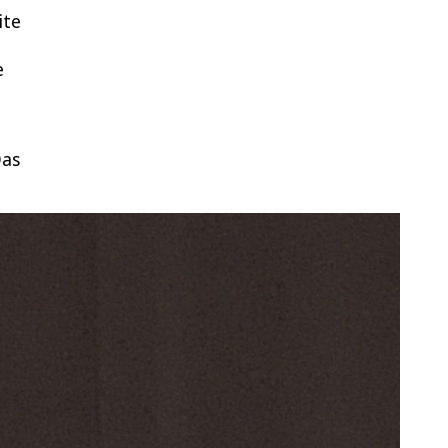
ite
e
Das