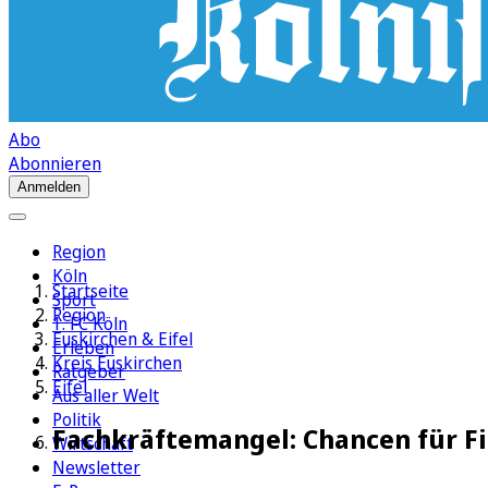
Abo
Abonnieren
Anmelden
Region
Köln
Startseite
Sport
Region
1. FC Köln
Euskirchen & Eifel
Erleben
Kreis Euskirchen
Ratgeber
Eifel
Aus aller Welt
Politik
Fachkräftemangel: Chancen für F
Wirtschaft
Newsletter