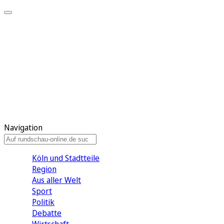
Meine KR
Meine Artikel
Meine Region
Meine Newsletter
Gewinnspiele
Mein Rundschau PLUS
Mein E-Paper
Navigation
Köln und Stadtteile
Region
Aus aller Welt
Sport
Politik
Debatte