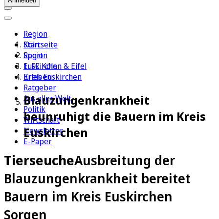
Anmelden
Region
Köln
Startseite
Sport
Region
1. FC Köln
Euskirchen & Eifel
Erleben
Kreis Euskirchen
Ratgeber
Blauzungenkrankheit
Aus aller Welt
Politik
beunruhigt die Bauern im Kreis
Wirtschaft
Euskirchen
Newsletter
E-Paper
Tierseuche
Ausbreitung der
Blauzungenkrankheit bereitet
Bauern im Kreis Euskirchen
Sorgen