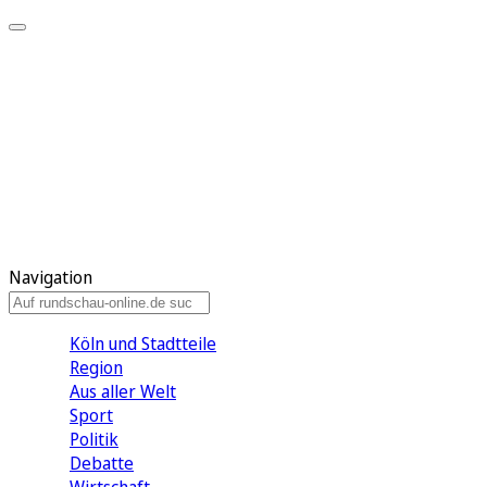
Meine KR
Meine Artikel
Meine Region
Meine Newsletter
Gewinnspiele
Mein Rundschau PLUS
Mein E-Paper
Navigation
Köln und Stadtteile
Region
Aus aller Welt
Sport
Politik
Debatte