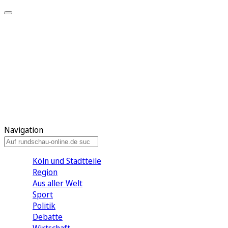
Meine KR
Meine Artikel
Meine Region
Meine Newsletter
Gewinnspiele
Mein Rundschau PLUS
Mein E-Paper
Navigation
Köln und Stadtteile
Region
Aus aller Welt
Sport
Politik
Debatte