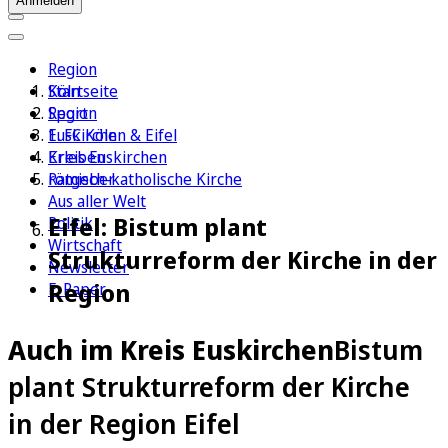
Anmelden
Region
Köln
Startseite
Sport
Region
1. FC Köln
Euskirchen & Eifel
Erleben
Kreis Euskirchen
Ratgeber
römisch-katholische Kirche
Aus aller Welt
Eifel: Bistum plant
Politik
Wirtschaft
Strukturreform der Kirche in der
Newsletter
Region
E-Paper
Auch im Kreis Euskirchen
Bistum
plant Strukturreform der Kirche
in der Region Eifel