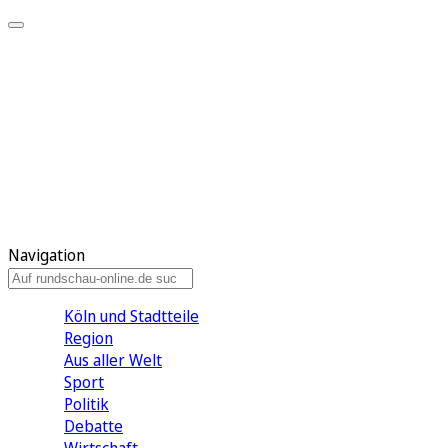
Meine KR
Meine Artikel
Meine Region
Meine Newsletter
Gewinnspiele
Mein Rundschau PLUS
Mein E-Paper
Navigation
Köln und Stadtteile
Region
Aus aller Welt
Sport
Politik
Debatte