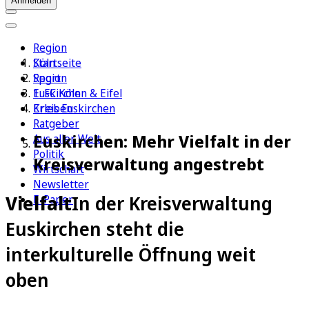
Anmelden
Region
Köln
Startseite
Sport
Region
1. FC Köln
Euskirchen & Eifel
Erleben
Kreis Euskirchen
Ratgeber
Euskirchen: Mehr Vielfalt in der
Aus aller Welt
Politik
Kreisverwaltung angestrebt
Wirtschaft
Newsletter
Vielfalt
In der Kreisverwaltung
E-Paper
Euskirchen steht die
interkulturelle Öffnung weit
oben