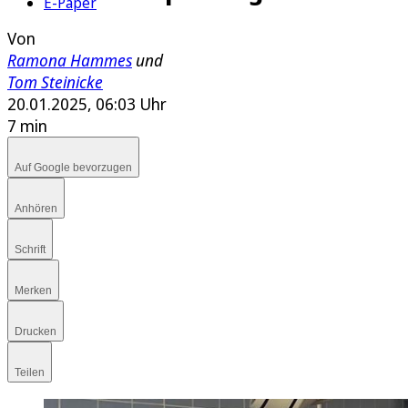
E-Paper
Von
Ramona Hammes
und
Tom Steinicke
20.01.2025, 06:03 Uhr
7 min
Auf Google bevorzugen
Anhören
Schrift
Merken
Drucken
Teilen