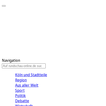
Meine KR
Meine Artikel
Meine Region
Meine Newsletter
Gewinnspiele
Mein Rundschau PLUS
Mein E-Paper
Navigation
Köln und Stadtteile
Region
Aus aller Welt
Sport
Politik
Debatte