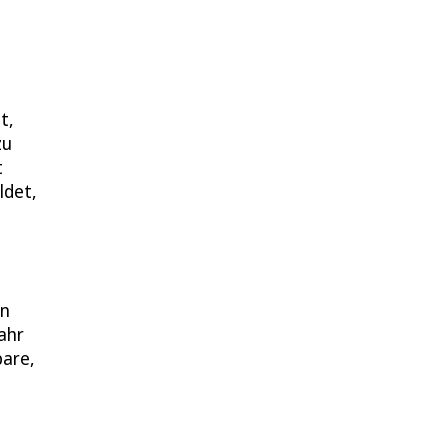
t,
zu
t
ldet,
en
ahr
bare,