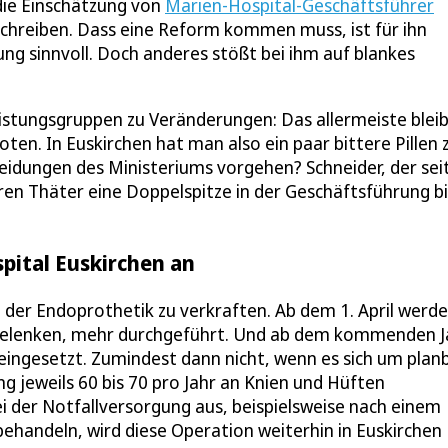
die Einschätzung von
Marien-Hospital-Geschäftsführer
reiben. Dass eine Reform kommen muss, ist für ihn
ung sinnvoll. Doch anderes stößt bei ihm auf blankes
istungsgruppen zu Veränderungen: Das allermeiste bleib
en. In Euskirchen hat man also ein paar bittere Pillen 
idungen des Ministeriums vorgehen? Schneider, der sei
en Thäter eine Doppelspitze in der Geschäftsführung bi
pital Euskirchen an
n der Endoprothetik zu verkraften. Ab dem 1. April werd
 Gelenken, mehr durchgeführt. Und ab dem kommenden J
eingesetzt. Zumindest dann nicht, wenn es sich um plan
ng jeweils 60 bis 70 pro Jahr an Knien und Hüften
ei der Notfallversorgung aus, beispielsweise nach einem
behandeln, wird diese Operation weiterhin in Euskirchen