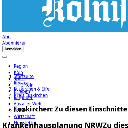
Abo
Abonnieren
Anmelden
Region
Köln
Startseite
Sport
Region
1. FC Köln
Euskirchen & Eifel
Erleben
Kreis Euskirchen
Ratgeber
Aus aller Welt
Euskirchen: Zu diesen Einschnitt
Politik
Wirtschaft
Newsletter
Krankenhausplanung NRW
Zu die