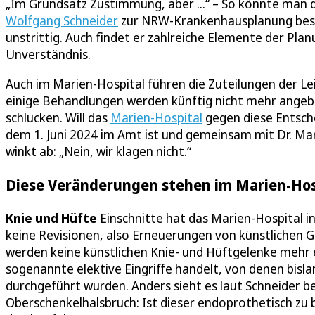
„Im Grundsatz Zustimmung, aber ...“ – So könnte man 
Wolfgang Schneider
zur NRW-Krankenhausplanung besch
unstrittig. Auch findet er zahlreiche Elemente der Plan
Unverständnis.
Auch im Marien-Hospital führen die Zuteilungen der Le
einige Behandlungen werden künftig nicht mehr angebot
schlucken. Will das
Marien-Hospital
gegen diese Entsche
dem 1. Juni 2024 im Amt ist und gemeinsam mit Dr. Mar
winkt ab: „Nein, wir klagen nicht.“
Diese Veränderungen stehen im Marien-Hos
Knie und Hüfte
Einschnitte hat das Marien-Hospital i
keine Revisionen, also Erneuerungen von künstlichen
werden keine künstlichen Knie- und Hüftgelenke mehr 
sogenannte elektive Eingriffe handelt, von denen bisla
durchgeführt wurden. Anders sieht es laut Schneider b
Oberschenkelhalsbruch: Ist dieser endoprothetisch zu 