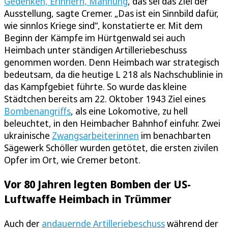
Gedenken, Erinnern, Mahnung
, das sei das Ziel der
Ausstellung, sagte Cremer. „Das ist ein Sinnbild dafür,
wie sinnlos Kriege sind“, konstatierte er. Mit dem
Beginn der Kämpfe im Hürtgenwald sei auch
Heimbach unter ständigen Artilleriebeschuss
genommen worden. Denn Heimbach war strategisch
bedeutsam, da die heutige L 218 als Nachschublinie in
das Kampfgebiet führte. So wurde das kleine
Städtchen bereits am 22. Oktober 1943 Ziel eines
Bombenangriffs
, als eine Lokomotive, zu hell
beleuchtet, in den Heimbacher Bahnhof einfuhr. Zwei
ukrainische
Zwangsarbeiterinnen
im benachbarten
Sägewerk Schöller wurden getötet, die ersten zivilen
Opfer im Ort, wie Cremer betont.
Vor 80 Jahren legten Bomben der US-
Luftwaffe Heimbach in Trümmer
Auch der
andauernde Artilleriebeschuss
während der