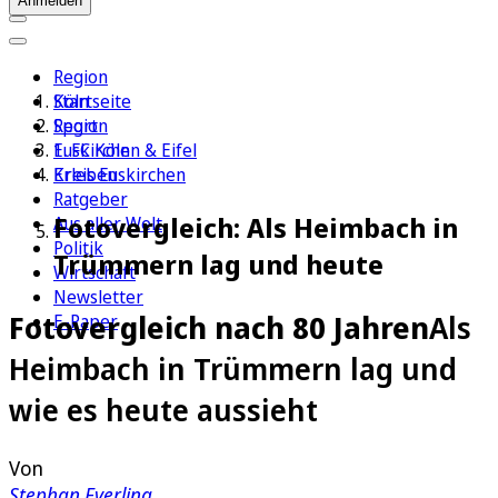
Anmelden
Region
Köln
Startseite
Sport
Region
1. FC Köln
Euskirchen & Eifel
Erleben
Kreis Euskirchen
Ratgeber
Fotovergleich: Als Heimbach in
Aus aller Welt
Politik
Trümmern lag und heute
Wirtschaft
Newsletter
Fotovergleich nach 80 Jahren
Als
E-Paper
Heimbach in Trümmern lag und
wie es heute aussieht
Von
Stephan Everling