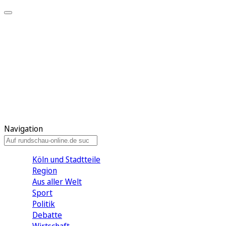
Meine KR
Meine Artikel
Meine Region
Meine Newsletter
Gewinnspiele
Mein Rundschau PLUS
Mein E-Paper
Navigation
Köln und Stadtteile
Region
Aus aller Welt
Sport
Politik
Debatte