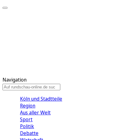
Meine KR
Meine Artikel
Meine Region
Meine Newsletter
Gewinnspiele
Mein Rundschau PLUS
Mein E-Paper
Navigation
Köln und Stadtteile
Region
Aus aller Welt
Sport
Politik
Debatte