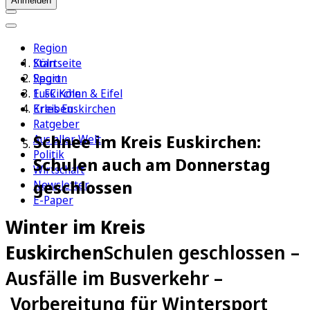
Anmelden
Region
Köln
Startseite
Sport
Region
1. FC Köln
Euskirchen & Eifel
Erleben
Kreis Euskirchen
Ratgeber
Schnee im Kreis Euskirchen:
Aus aller Welt
Politik
Schulen auch am Donnerstag
Wirtschaft
geschlossen
Newsletter
E-Paper
Winter im Kreis
Euskirchen
Schulen geschlossen –
Ausfälle im Busverkehr –
Vorbereitung für Wintersport