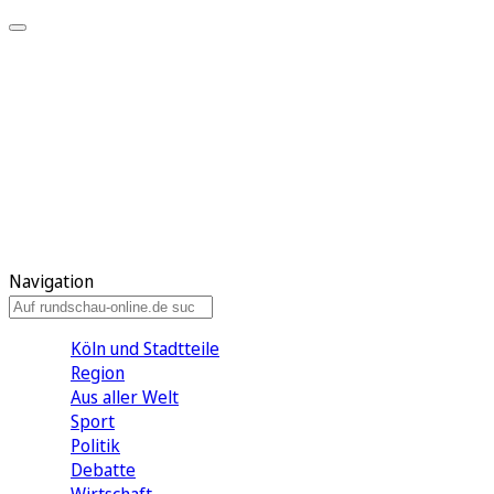
Meine KR
Meine Artikel
Meine Region
Meine Newsletter
Gewinnspiele
Mein Rundschau PLUS
Mein E-Paper
Navigation
Köln und Stadtteile
Region
Aus aller Welt
Sport
Politik
Debatte