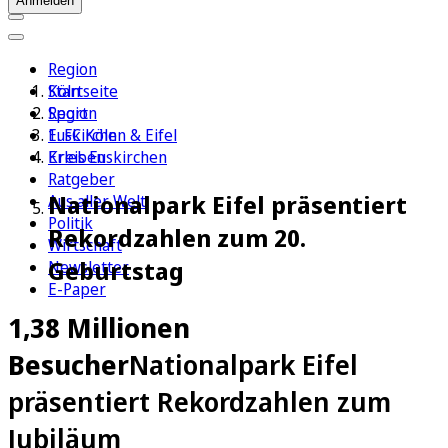
Anmelden
Region
Köln
Startseite
Sport
Region
1. FC Köln
Euskirchen & Eifel
Erleben
Kreis Euskirchen
Ratgeber
Nationalpark Eifel präsentiert
Aus aller Welt
Politik
Rekordzahlen zum 20.
Wirtschaft
Geburtstag
Newsletter
E-Paper
1,38 Millionen
Besucher
Nationalpark Eifel
präsentiert Rekordzahlen zum
Jubiläum