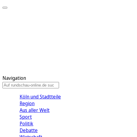
Meine KR
Meine Artikel
Meine Region
Meine Newsletter
Gewinnspiele
Mein Rundschau PLUS
Mein E-Paper
Navigation
Köln und Stadtteile
Region
Aus aller Welt
Sport
Politik
Debatte