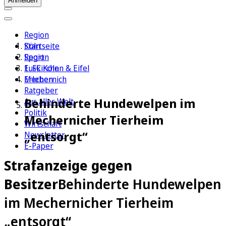
Anmelden
Region
Köln
Startseite
Sport
Region
1. FC Köln
Euskirchen & Eifel
Erleben
Mechernich
Ratgeber
Behinderte Hundewelpen im
Aus aller Welt
Politik
Mechernicher Tierheim
Wirtschaft
„entsorgt“
Newsletter
E-Paper
Strafanzeige gegen
Besitzer
Behinderte Hundewelpen
im Mechernicher Tierheim
„entsorgt“