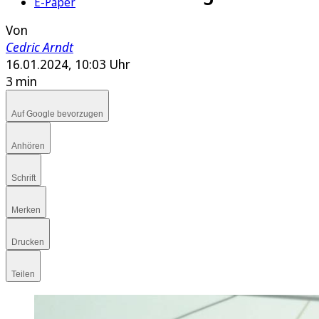
E-Paper
Von
Cedric Arndt
16.01.2024, 10:03 Uhr
3 min
Auf Google bevorzugen
Anhören
Schrift
Merken
Drucken
Teilen