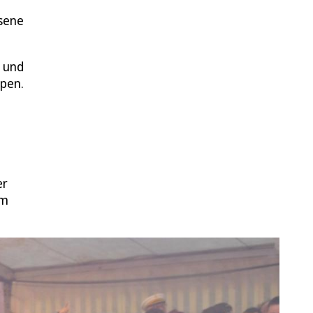
ssene
t und
ipen.
er
em