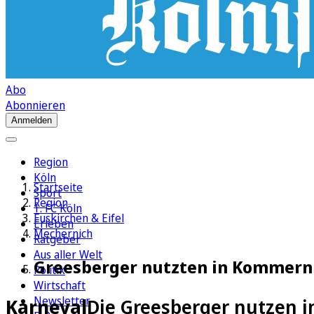
Abo
Abonnieren
Anmelden
Region
Köln
Startseite
Sport
Region
1. FC Köln
Euskirchen & Eifel
Erleben
Mechernich
Ratgeber
Aus aller Welt
Greesberger nutzten in Kommern
Politik
Wirtschaft
Newsletter
Karneval
Die Greesberger nutzen 