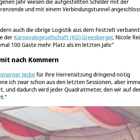
enen Jahr wiesen die aufgestellten Schilder mit der
angrenzende und mit einem Verbindungstunnel angeschlo
dern auch die übrige Logistik aus dem Festzelt verbann
de der
Karnevalsgesellschaft (KG) Greesberger
, Nicole Re
al 100 Gäste mehr Platz als im letzten Jahr.“
s mit nach Kommern
mmerner Jecke
für ihre Herrensitzung dringend nötig
enne ich zwar schon aus den letzten Sessionen, aber imm
t, und dadurch wird jeder Quadratmeter, den wir auf d
t.“