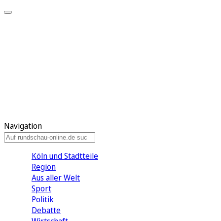
Meine KR
Meine Artikel
Meine Region
Meine Newsletter
Gewinnspiele
Mein Rundschau PLUS
Mein E-Paper
Navigation
Köln und Stadtteile
Region
Aus aller Welt
Sport
Politik
Debatte