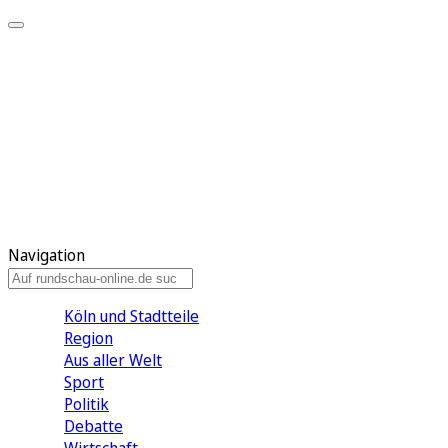
Meine KR
Meine Artikel
Meine Region
Meine Newsletter
Gewinnspiele
Mein Rundschau PLUS
Mein E-Paper
Navigation
Köln und Stadtteile
Region
Aus aller Welt
Sport
Politik
Debatte