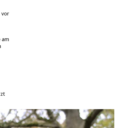
 vor
,
e am
n
tzt