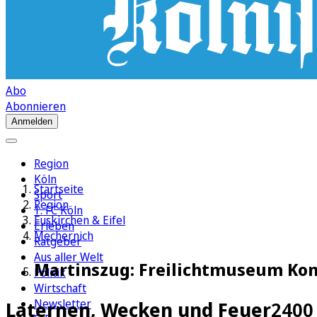
Abo
Abonnieren
Anmelden
Region
Köln
Startseite
Sport
Region
1. FC Köln
Euskirchen & Eifel
Erleben
Mechernich
Ratgeber
Aus aller Welt
Martinszug: Freilichtmuseum Ko
Politik
Wirtschaft
Newsletter
Laternen, Wecken und Feuer
2400