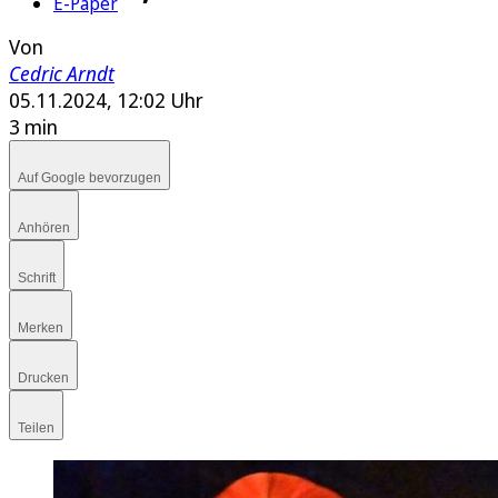
E-Paper
Von
Cedric Arndt
05.11.2024, 12:02 Uhr
3 min
Auf Google bevorzugen
Anhören
Schrift
Merken
Drucken
Teilen