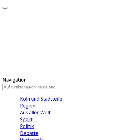
Meine KR
Meine Artikel
Meine Region
Meine Newsletter
Gewinnspiele
Mein Rundschau PLUS
Mein E-Paper
Navigation
Köln und Stadtteile
Region
Aus aller Welt
Sport
Politik
Debatte