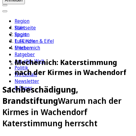
Anmelden
Region
Köln
Startseite
Sport
Region
1. FC Köln
Euskirchen & Eifel
Erleben
Mechernich
Ratgeber
Mechernich: Katerstimmung
Aus aller Welt
Politik
nach der Kirmes in Wachendorf
Wirtschaft
Newsletter
Sachbeschädigung,
E-Paper
Brandstiftung
Warum nach der
Kirmes in Wachendorf
Katerstimmung herrscht