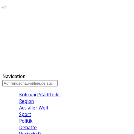
Meine KR
Meine Artikel
Meine Region
Meine Newsletter
Gewinnspiele
Mein Rundschau PLUS
Mein E-Paper
Navigation
Köln und Stadtteile
Region
Aus aller Welt
Sport
Politik
Debatte