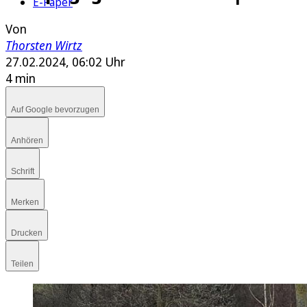
E-Paper
Von
Thorsten Wirtz
27.02.2024, 06:02 Uhr
4 min
Auf Google bevorzugen
Anhören
Schrift
Merken
Drucken
Teilen