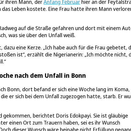
für ihren Mann, der
Anfang Februar
hier an der Feytalstr
ch das Leben kostete. Eine Frau hatte ihren Mann verlore
 Radweg auf die Straße gefahren und dort mit einem Au
h, was sie über den Unfall weiß.
 dazu eine Kerze. „Ich habe auch für die Frau gebetet, d
en ist“, erzählt die Nigerianerin: „Ich möchte nicht, 
l.“
Woche nach dem Unfall in Bonn
ach Bonn, dort befand er sich eine Woche lang im Koma,
 die er sich bei dem Unfall zugezogen hatte, starb. Er w
 gekommen, berichtet Doris Edokpayi. Sie ist gläubige
päter einen Ort zum Trauern haben, sei es ihr Wunsch
 Doch dieser Wunsch wäre beinahe nicht Erfüllung gegan