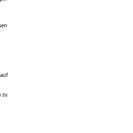
sen
e
 auf
n zu