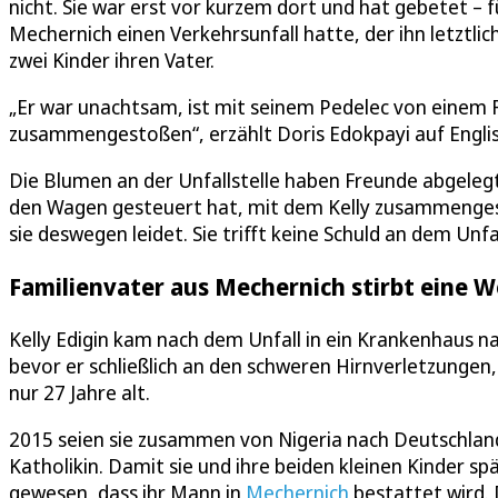
nicht. Sie war erst vor kurzem dort und hat gebetet – 
Mechernich einen Verkehrsunfall hatte, der ihn letztli
zwei Kinder ihren Vater.
„Er war unachtsam, ist mit seinem Pedelec von einem
zusammengestoßen“, erzählt Doris Edokpayi auf Englisc
Die Blumen an der Unfallstelle haben Freunde abgelegt,
den Wagen gesteuert hat, mit dem Kelly zusammengestoß
sie deswegen leidet. Sie trifft keine Schuld an dem Unfal
Familienvater aus Mechernich stirbt eine 
Kelly Edigin kam nach dem Unfall in ein Krankenhaus n
bevor er schließlich an den schweren Hirnverletzungen,
nur 27 Jahre alt.
2015 seien sie zusammen von Nigeria nach Deutschland
Katholikin. Damit sie und ihre beiden kleinen Kinder s
gewesen, dass ihr Mann in
Mechernich
bestattet wird.