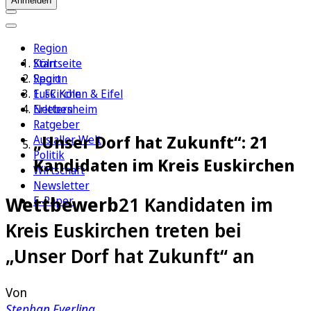
Anmelden
Region
Köln
Startseite
Sport
Region
1. FC Köln
Euskirchen & Eifel
Erleben
Nettersheim
Ratgeber
„Unser Dorf hat Zukunft“: 21
Aus aller Welt
Politik
Kandidaten im Kreis Euskirchen
Wirtschaft
Newsletter
Wettbewerb
21 Kandidaten im
E-Paper
Kreis Euskirchen treten bei
„Unser Dorf hat Zukunft“ an
Von
Stephan Everling