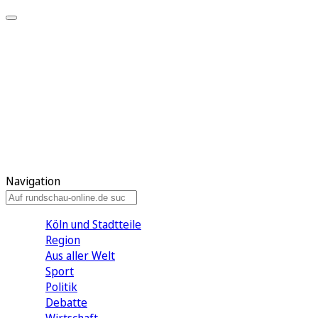
Meine KR
Meine Artikel
Meine Region
Meine Newsletter
Gewinnspiele
Mein Rundschau PLUS
Mein E-Paper
Navigation
Köln und Stadtteile
Region
Aus aller Welt
Sport
Politik
Debatte