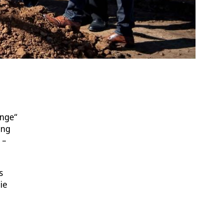
ange“
ung
 –
s
ie