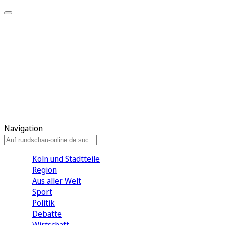
Meine KR
Meine Artikel
Meine Region
Meine Newsletter
Gewinnspiele
Mein Rundschau PLUS
Mein E-Paper
Navigation
Köln und Stadtteile
Region
Aus aller Welt
Sport
Politik
Debatte