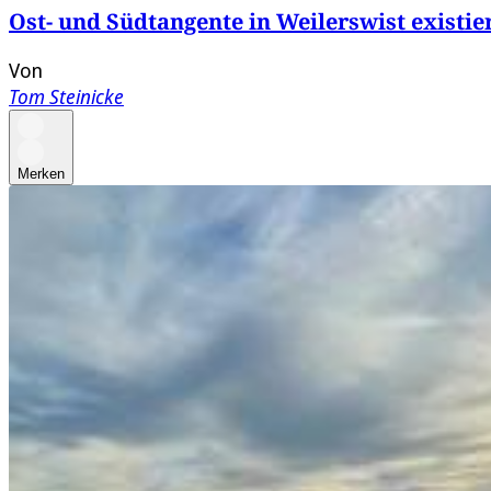
Ost- und Südtangente in Weilerswist existi
Von
Tom Steinicke
Merken