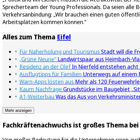
Sprecherteam der Young Professionals. Da seien alle Be
Verkehrsanbindung: „Wir brauchen einen guten öffentl
Arbeitsplätzen kommen können.“
Alles zum Thema
Eifel
Für Naherholung und Tourismus
Stadt will die 
„Grüne Neune“
Landwirtspaar aus Heimbach-Vlat
Residenz an der Olef
In Nierfeld entstehen acht
Ausflugtipps für Familien
Unterwegs auf einem M
Warn-Apps lösten aus
Mehr als 120 Feuerwehrle
Kaum Nachfrage
Grundstücke im Baugebiet „Sitt
A1-Weiterbau
Was das Aus von Verkehrsminister
Mehr anzeigen
Fachkräftenachwuchs ist großes Thema be
Von großer Bedeutung für die Unternehmen seien auc