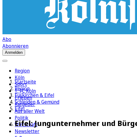
Abo
Abonnieren
Anmelden
Region
Köln
Startseite
Sport
Region
1. FC Köln
Euskirchen & Eifel
Erleben
Schleiden & Gemünd
Ratgeber
Eifel
Aus aller Welt
Politik
Eifel: Jungunternehmer und Bürge
Wirtschaft
Newsletter