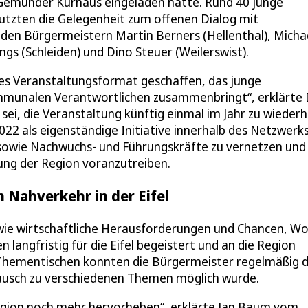
s Gemünder Kurhaus eingeladen hatte. Rund 40 junge
tzten die Gelegenheit zum offenen Dialog mit
den Bürgermeistern Martin Berners (Hellenthal), Micha
ngs (Schleiden) und Dino Steuer (Weilerswist).
es Veranstaltungsformat geschaffen, das junge
ommunalen Verantwortlichen zusammenbringt“, erklärte
i, die Veranstaltung künftig einmal im Jahr zu wiederh
2022 als eigenständige Initiative innerhalb des Netzwerk
owie Nachwuchs- und Führungskräfte zu vernetzen und
ung der Region voranzutreiben.
 Nahverkehr in der Eifel
wie wirtschaftliche Herausforderungen und Chancen, W
langfristig für die Eifel begeistert und an die Region
hementischen konnten die Bürgermeister regelmäßig d
tausch zu verschiedenen Themen möglich wurde.
 Region noch mehr hervorheben“, erklärte Jan Baum vom