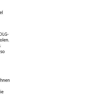
el
 DLG-
olen.
s
 so
ohnen
ie