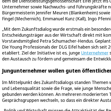
dem die Dienstleistungsgenossenschaft Eifel jetzt in
Unternehmer sowie Nachwuchs- und Führungskräfte nu
Bürgermeisterin Jennifer Meuren (Blankenheim) sowie 
Fingel (Mechernich), Emmanuel Kunz (Kall), Ingo Pfenni
„Mit dem Zukunftsdialog wurde erstmals ein besonder
Entscheidungsträger aus der Wirtschaft direkt mit k
Vorstandsmitglied Petra Schumacher-Hendus. Geplant se
Die Young Professionals der DLG Eifel haben sich seit 
etabliert. Ziel der Initiative ist es, junge
Unternehmer
s
den Austausch zu fördern und gemeinsam die Entwickl
Jungunternehmer wollen guten öffentlichen
Im Mittelpunkt des Zukunftsdialogs standen Themen 
und Lebensqualität sowie die Frage, wie junge Menschen 
gebunden werden können. An mehreren moderierten T
Gesprächsgruppen wechseln, so dass ein direkter Aus
„Politik und Wirtschaft müssen die Attraktivität der