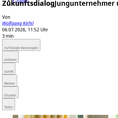
E-Paper
Zukunftsdialog
Jungunternehmer u
Von
Wolfgang Kirfel
06.07.2026, 11:52 Uhr
3 min
Auf Google bevorzugen
Anhören
Schrift
Merken
Drucken
Teilen