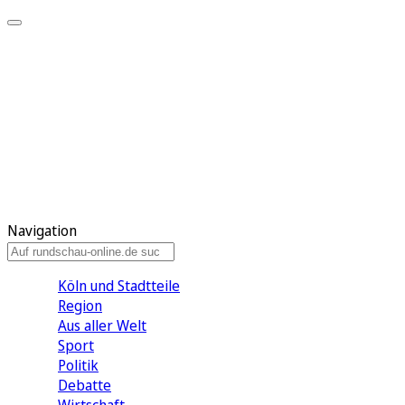
Meine KR
Meine Artikel
Meine Region
Meine Newsletter
Gewinnspiele
Mein Rundschau PLUS
Mein E-Paper
Navigation
Köln und Stadtteile
Region
Aus aller Welt
Sport
Politik
Debatte