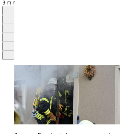
3 min
Auf Google bevorzugen
Anhören
Schrift
Merken
Drucken
Teilen