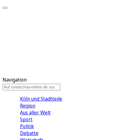
Meine KR
Meine Artikel
Meine Region
Meine Newsletter
Gewinnspiele
Mein Rundschau PLUS
Mein E-Paper
Navigation
Köln und Stadtteile
Region
Aus aller Welt
Sport
Politik
Debatte