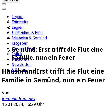
Anmelden
Region
Köln
Startseite
Sport
Region
1. FC Köln
Euskirchen & Eifel
Erleben
Schleiden & Gemünd
Ratgeber
Gemünd: Erst trifft die Flut eine
Aus aller Welt
Politik
Familie, nun ein Feuer
Wirtschaft
Newsletter
Hausbrand
Erst trifft die Flut eine
E-Paper
Familie in Gemünd, nun ein Feuer
Von
Ramona Hammes
16.01.2024, 16:29 Uhr