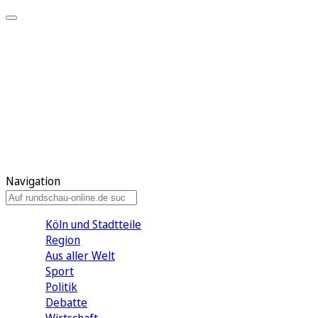
Meine KR
Meine Artikel
Meine Region
Meine Newsletter
Gewinnspiele
Mein Rundschau PLUS
Mein E-Paper
Navigation
Köln und Stadtteile
Region
Aus aller Welt
Sport
Politik
Debatte