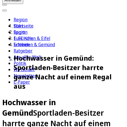
Anmelden
Region
Köln
Startseite
Sport
Region
1. FC Köln
Euskirchen & Eifel
Erleben
Schleiden & Gemünd
Ratgeber
Hochwasser in Gemünd:
Aus aller Welt
Politik
Sportladen-Besitzer harrte
Wirtschaft
ganze Nacht auf einem Regal
Newsletter
E-Paper
aus
Hochwasser in
Gemünd
Sportladen-Besitzer
harrte ganze Nacht auf einem