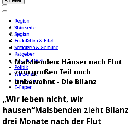
Anmelden
Region
Köln
Startseite
Sport
Region
1. FC Köln
Euskirchen & Eifel
Erleben
Schleiden & Gemünd
Ratgeber
Malsbenden: Häuser nach Flut
Aus aller Welt
Politik
zum großen Teil noch
Wirtschaft
unbewohnt - Die Bilanz
Newsletter
E-Paper
„Wir leben nicht, wir
hausen“
Malsbenden zieht Bilanz
drei Monate nach der Flut