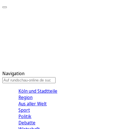
Meine KR
Meine Artikel
Meine Region
Meine Newsletter
Gewinnspiele
Mein Rundschau PLUS
Mein E-Paper
Navigation
Köln und Stadtteile
Region
Aus aller Welt
Sport
Politik
Debatte