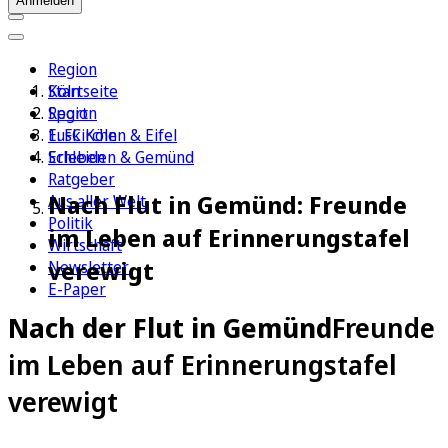
Anmelden
Region
Köln
Startseite
Sport
Region
1. FC Köln
Euskirchen & Eifel
Erleben
Schleiden & Gemünd
Ratgeber
Nach Flut in Gemünd: Freunde
Aus aller Welt
Politik
im Leben auf Erinnerungstafel
Wirtschaft
verewigt
Newsletter
E-Paper
Nach der Flut in Gemünd
Freunde
im Leben auf Erinnerungstafel
verewigt