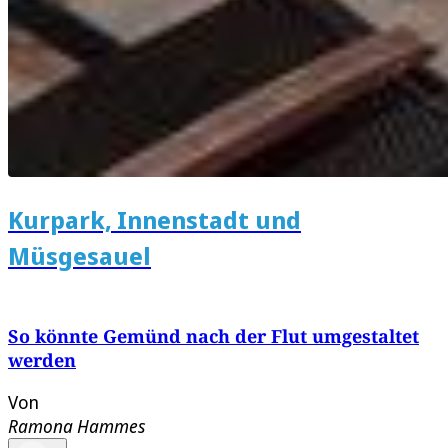
Kurpark, Innenstadt und
Müsgesauel
So könnte Gemünd nach der Flut umgestaltet
werden
Von
Ramona Hammes