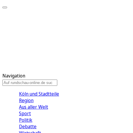
Meine KR
Meine Artikel
Meine Region
Meine Newsletter
Gewinnspiele
Mein Rundschau PLUS
Mein E-Paper
Navigation
Köln und Stadtteile
Region
Aus aller Welt
Sport
Politik
Debatte