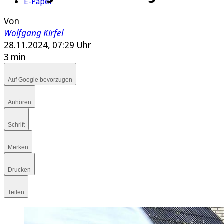
E-Paper
Von
Wolfgang Kirfel
28.11.2024, 07:29 Uhr
3 min
Auf Google bevorzugen
Anhören
Schrift
Merken
Drucken
Teilen