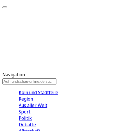
Meine KR
Meine Artikel
Meine Region
Meine Newsletter
Gewinnspiele
Mein Rundschau PLUS
Mein E-Paper
Navigation
Köln und Stadtteile
Region
Aus aller Welt
Sport
Politik
Debatte