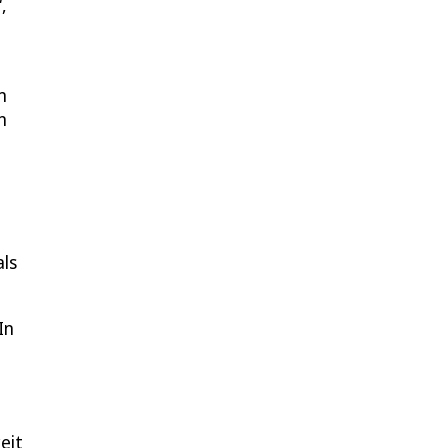
,
m
n
als
In
eit