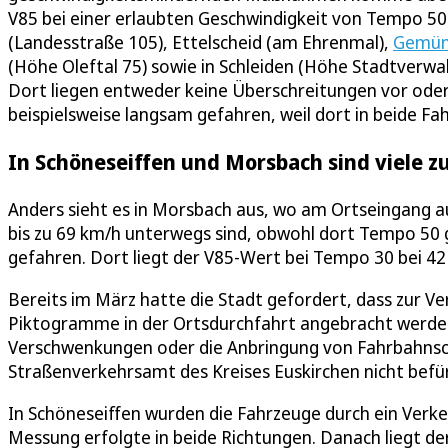
V85 bei einer erlaubten Geschwindigkeit von Tempo 50 b
(Landesstraße 105), Ettelscheid (am Ehrenmal),
Gemü
(Höhe Oleftal 75) sowie in Schleiden (Höhe Stadtverwal
Dort liegen entweder keine Überschreitungen vor oder s
beispielsweise langsam gefahren, weil dort in beide Fa
In Schöneseiffen und Morsbach sind viele z
Anders sieht es in Morsbach aus, wo am Ortseingang 
bis zu 69 km/h unterwegs sind, obwohl dort Tempo 50 gi
gefahren. Dort liegt der V85-Wert bei Tempo 30 bei 42
Bereits im März hatte die Stadt gefordert, dass zur V
Piktogramme in der Ortsdurchfahrt angebracht werden
Verschwenkungen oder die Anbringung von Fahrbahns
Straßenverkehrsamt des Kreises Euskirchen nicht befü
In Schöneseiffen wurden die Fahrzeuge durch ein Verke
Messung erfolgte in beide Richtungen. Danach liegt d