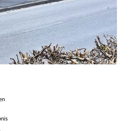
ren
bnis