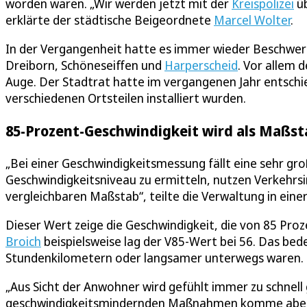
worden waren. „Wir werden jetzt mit der
Kreispolizei
üb
erklärte der städtische Beigeordnete
Marcel Wolter
.
In der Vergangenheit hatte es immer wieder Beschwer
Dreiborn, Schöneseiffen und
Harperscheid
. Vor allem 
Auge. Der Stadtrat hatte im vergangenen Jahr entschie
verschiedenen Ortsteilen installiert wurden.
85-Prozent-Geschwindigkeit wird als Maß
„Bei einer Geschwindigkeitsmessung fällt eine sehr g
Geschwindigkeitsniveau zu ermitteln, nutzen Verkehrs
vergleichbaren Maßstab“, teilte die Verwaltung in einer
Dieser Wert zeige die Geschwindigkeit, die von 85 Proz
Broich
beispielsweise lag der V85-Wert bei 56. Das bed
Stundenkilometern oder langsamer unterwegs waren.
„Aus Sicht der Anwohner wird gefühlt immer zu schnell
geschwindigkeitsmindernden Maßnahmen komme aber i