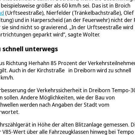
eispielsweise größer als 60 km/h sei. Das ist in Broich
nd
(Urftseestraße), Nierfelder (Tränkelbachstraße), Olef
tung) und in Harperscheid (an der Feuerwehr) nicht der F
ie sind nicht so gravierend. „In der Urftseestraße wird
hrtrichtungen geparkt wird“, sagte Wolter.
u schnell unterwegs
aus Richtung Herhahn 85 Prozent der Verkehrsteilnehme
lt. Auch in der Kirchstraße in Dreiborn wird zu schnell
 km/h.
erbesserung der Verkehrssicherheit in Dreiborn Tempo-3
 sollen. Andere Möglichkeiten, wie der Bau von
chwellen werden nach Angaben der Stadt vom
rwortet.
hrszählgerät in Höhe der alten Blitzanlage gemessen. D
er V85-Wert über alle Fahrzeugklassen hinweg bei Tempo