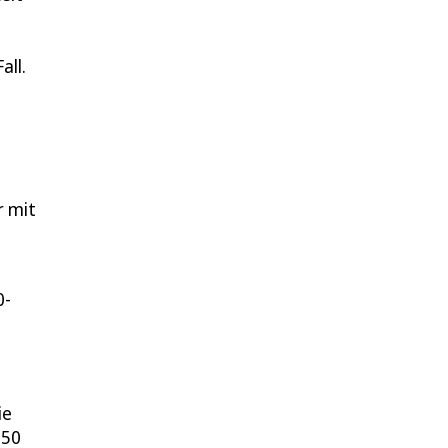
all.
r mit
0-
ie
 50