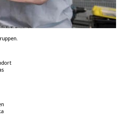
gruppen.
ndort
as
en
ka