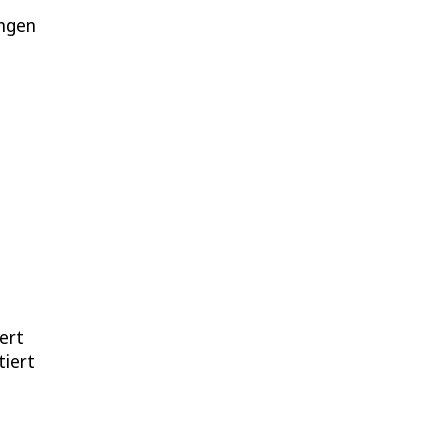
ngen
ert
tiert