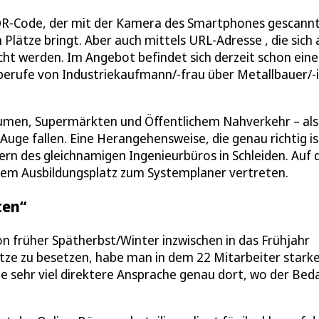
QR-Code, der mit der Kamera des Smartphones gescannt
Plätze bringt. Aber auch mittels URL-Adresse , die sich 
cht werden. Im Angebot befindet sich derzeit schon eine
berufe von Industriekaufmann/-frau über Metallbauer/-i
äumen, Supermärkten und Öffentlichem Nahverkehr – als
 Auge fallen. Eine Herangehensweise, die genau richtig is
ern des gleichnamigen Ingenieurbüros in Schleiden. Auf 
inem Ausbildungsplatz zum Systemplaner vertreten.
ten“
on früher Spätherbst/Winter inzwischen in das Frühjahr
Plätze zu besetzen, habe man in dem 22 Mitarbeiter stark
ine sehr viel direktere Ansprache genau dort, wo der Bed