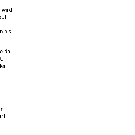
 wird
auf
n bis
o da,
t,
der
en
arf