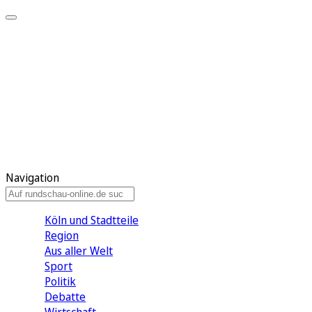
Meine KR
Meine Artikel
Meine Region
Meine Newsletter
Gewinnspiele
Mein Rundschau PLUS
Mein E-Paper
Navigation
Köln und Stadtteile
Region
Aus aller Welt
Sport
Politik
Debatte