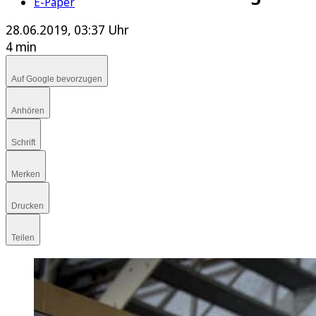
E-Paper
28.06.2019, 03:37 Uhr
4 min
Auf Google bevorzugen
Anhören
Schrift
Merken
Drucken
Teilen