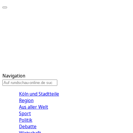
Meine KR
Meine Artikel
Meine Region
Meine Newsletter
Gewinnspiele
Mein Rundschau PLUS
Mein E-Paper
Navigation
Köln und Stadtteile
Region
Aus aller Welt
Sport
Politik
Debatte