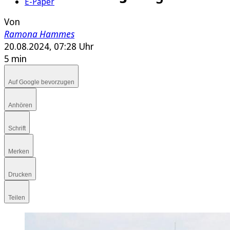
E-Paper
Von
Ramona Hammes
20.08.2024, 07:28 Uhr
5 min
Auf Google bevorzugen
Anhören
Schrift
Merken
Drucken
Teilen