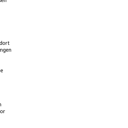
sen
 dort
kungen
me
n
vor