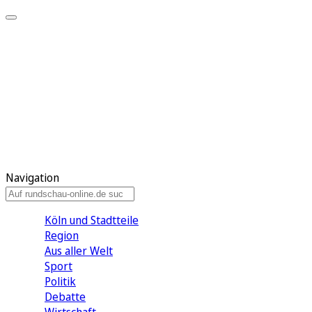
Meine KR
Meine Artikel
Meine Region
Meine Newsletter
Gewinnspiele
Mein Rundschau PLUS
Mein E-Paper
Navigation
Köln und Stadtteile
Region
Aus aller Welt
Sport
Politik
Debatte