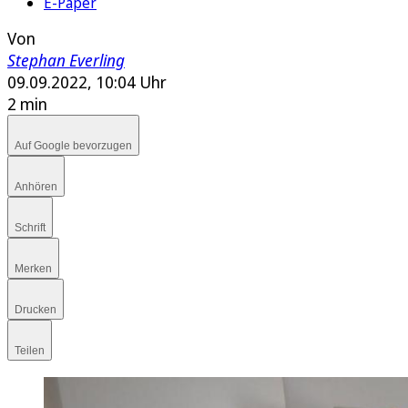
E-Paper
Von
Stephan Everling
09.09.2022, 10:04 Uhr
2 min
Auf Google bevorzugen
Anhören
Schrift
Merken
Drucken
Teilen