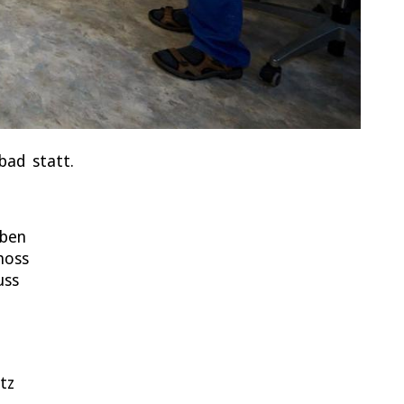
nbad statt.
aben
hoss
uss
tz