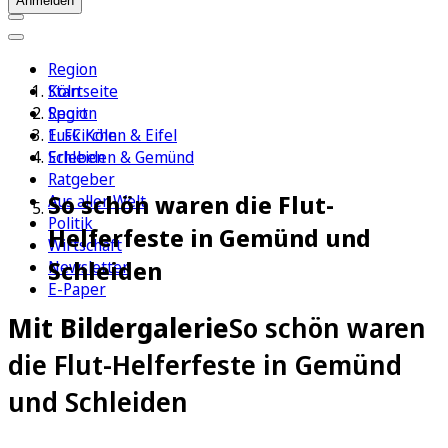
Anmelden
Region
Köln
Startseite
Sport
Region
1. FC Köln
Euskirchen & Eifel
Erleben
Schleiden & Gemünd
Ratgeber
So schön waren die Flut-
Aus aller Welt
Politik
Helferfeste in Gemünd und
Wirtschaft
Schleiden
Newsletter
E-Paper
Mit Bildergalerie
So schön waren
die Flut-Helferfeste in Gemünd
und Schleiden