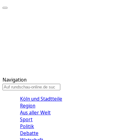
Meine KR
Meine Artikel
Meine Region
Meine Newsletter
Gewinnspiele
Mein Rundschau PLUS
Mein E-Paper
Navigation
Köln und Stadtteile
Region
Aus aller Welt
Sport
Politik
Debatte