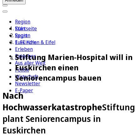
Anmelden
Region
Köln
Startseite
Sport
Region
1. FC Köln
Euskirchen & Eifel
Erleben
Stiftung Marien-Hospital will in
Ratgeber
Aus aller Welt
Euskirchen einen
Politik
Seniorencampus bauen
Wirtschaft
Newsletter
E-Paper
Nach
Hochwasserkatastrophe
Stiftung
plant Seniorencampus in
Euskirchen