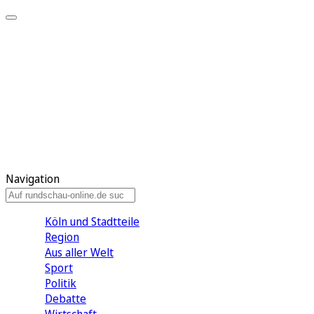
Meine KR
Meine Artikel
Meine Region
Meine Newsletter
Gewinnspiele
Mein Rundschau PLUS
Mein E-Paper
Navigation
Köln und Stadtteile
Region
Aus aller Welt
Sport
Politik
Debatte